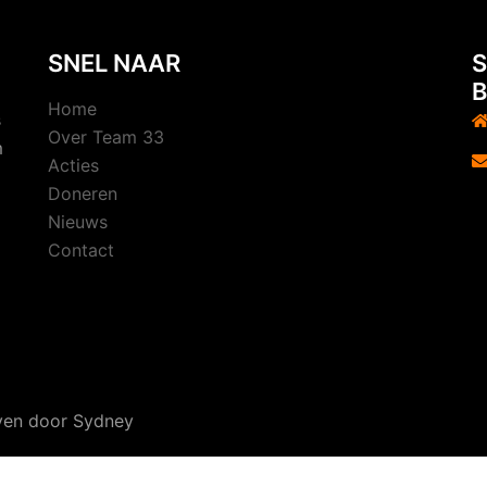
SNEL NAAR
S
B
Home
s
Over Team 33
m
Acties
Doneren
Nieuws
Contact
even door
Sydney