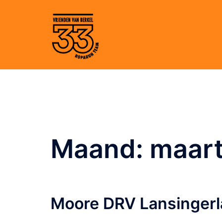
Ga
naar
de
inhoud
Maand:
maar
Moore DRV Lansinger