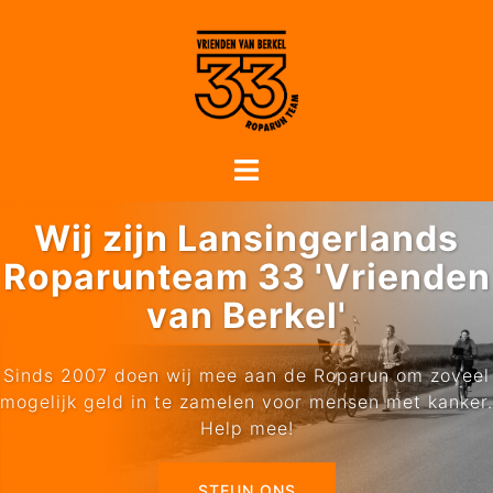
Wij zijn Lansingerlands
Roparunteam 33 'Vrienden
van Berkel'
Sinds 2007 doen wij mee aan de Roparun om zoveel
mogelijk geld in te zamelen voor mensen met kanker.
Help mee!
STEUN ONS